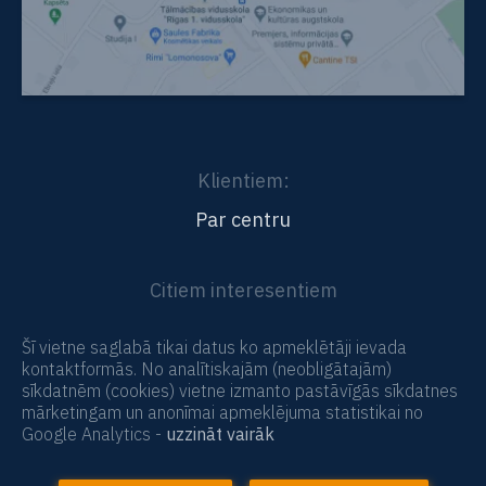
Klientiem:
Par centru
Citiem interesentiem
Vidējā un pamatizglītība tālmācībā
Šī vietne saglabā tikai datus ko apmeklētāji ievada
kontaktformās. No analītiskajām (neobligātajām)
sīkdatnēm (cookies) vietne izmanto pastāvīgās sīkdatnes
mārketingam un anonīmai apmeklējuma statistikai no
Google Analytics -
uzzināt vairāk
© 2013-2026 Eiropas Tālmācības centrs
Personas datu apstrādes nosacījumi