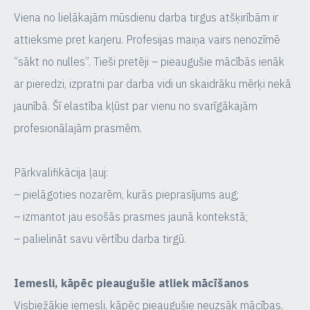
Viena no lielākajām mūsdienu darba tirgus atšķirībām ir
attieksme pret karjeru. Profesijas maiņa vairs nenozīmē
“sākt no nulles”. Tieši pretēji – pieaugušie mācībās ienāk
ar pieredzi, izpratni par darba vidi un skaidrāku mērķi nekā
jaunībā. Šī elastība kļūst par vienu no svarīgākajām
profesionālajām prasmēm.
Pārkvalifikācija ļauj:
– pielāgoties nozarēm, kurās pieprasījums aug;
– izmantot jau esošās prasmes jaunā kontekstā;
– palielināt savu vērtību darba tirgū.
Iemesli, kāpēc pieaugušie atliek mācīšanos
Visbiežākie iemesli, kāpēc pieaugušie neuzsāk mācības,