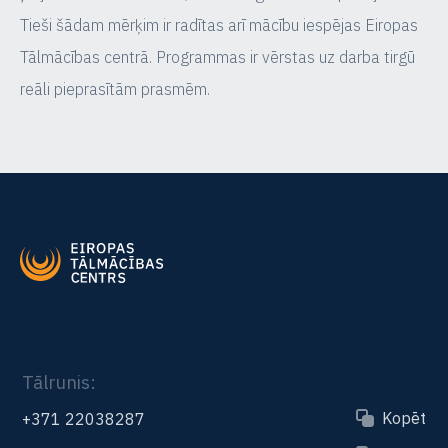
Tieši šādam mērķim ir radītas arī mācību iespējas Eiropas
Tālmācības centrā. Programmas ir vērstas uz darba tirgū
reāli pieprasītām prasmēm.
Tālrunis:
Kopēt
+371 22038287