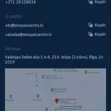
Kopēt
+371 28328834
E-pasts:
Kopēt
etc@eiropascentrs.lv
Kopēt
valodas@eiropascentrs.lv
Adrese:
Valērijas Seiles iela 1 k-4, 214. telpa (2.stāvs), Rīga, LV-
1019