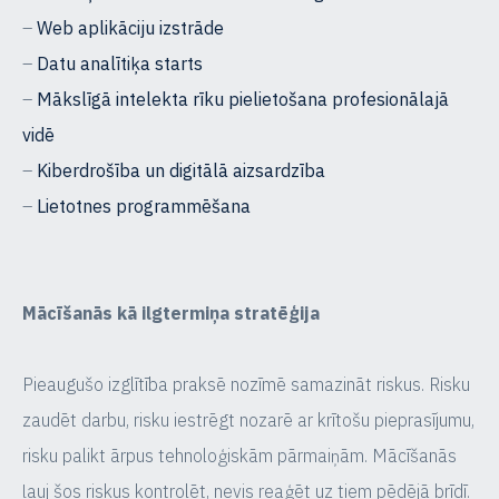
–
Web aplikāciju izstrāde
–
Datu analītiķa starts
–
Mākslīgā intelekta rīku pielietošana profesionālajā
vidē
–
Kiberdrošība un digitālā aizsardzība
–
Lietotnes programmēšana
Mācīšanās kā ilgtermiņa stratēģija
Pieaugušo izglītība praksē nozīmē samazināt riskus. Risku
zaudēt darbu, risku iestrēgt nozarē ar krītošu pieprasījumu,
risku palikt ārpus tehnoloģiskām pārmaiņām. Mācīšanās
ļauj šos riskus kontrolēt, nevis reaģēt uz tiem pēdējā brīdī.