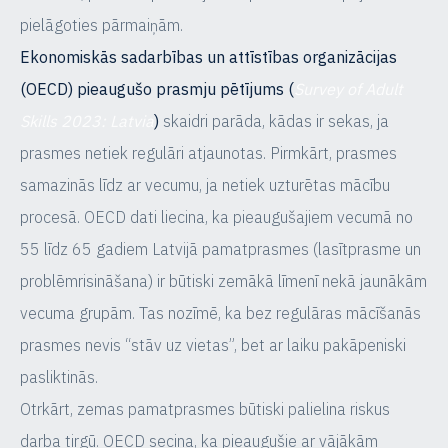
pielāgoties pārmaiņām.
Ekonomiskās sadarbības un attīstības organizācijas
(OECD) pieaugušo prasmju pētījums (
Survey of Adult
Skills 2023: Latvia
)
skaidri parāda, kādas ir sekas, ja
prasmes netiek regulāri atjaunotas. Pirmkārt, prasmes
samazinās līdz ar vecumu, ja netiek uzturētas mācību
procesā. OECD dati liecina, ka pieaugušajiem vecumā no
55 līdz 65 gadiem Latvijā pamatprasmes (lasītprasme un
problēmrisināšana) ir būtiski zemākā līmenī nekā jaunākām
vecuma grupām. Tas nozīmē, ka bez regulāras mācīšanās
prasmes nevis “stāv uz vietas”, bet ar laiku pakāpeniski
pasliktinās.
Otrkārt, zemas pamatprasmes būtiski palielina riskus
darba tirgū. OECD secina, ka pieaugušie ar vājākām