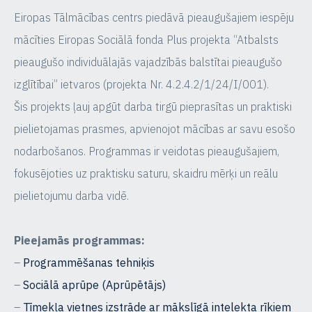
Eiropas Tālmācības centrs piedāvā pieaugušajiem iespēju
mācīties Eiropas Sociālā fonda Plus projekta “Atbalsts
pieaugušo individuālajās vajadzībās balstītai pieaugušo
izglītībai” ietvaros (projekta Nr. 4.2.4.2/1/24/I/001).
Šis projekts ļauj apgūt darba tirgū pieprasītas un praktiski
pielietojamas prasmes, apvienojot mācības ar savu esošo
nodarbošanos. Programmas ir veidotas pieaugušajiem,
fokusējoties uz praktisku saturu, skaidru mērķi un reālu
pielietojumu darba vidē.
Pieejamās programmas:
–
Programmēšanas tehniķis
–
Sociālā aprūpe (Aprūpētājs)
–
Tīmekļa vietnes izstrāde ar mākslīgā intelekta rīkiem