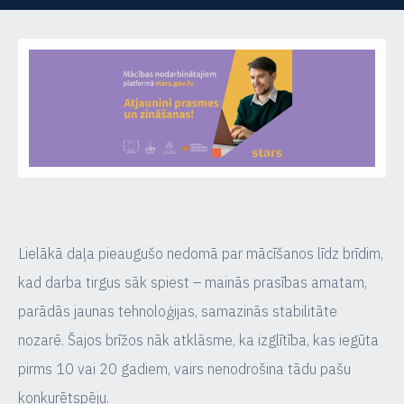
Lielākā daļa pieaugušo nedomā par mācīšanos līdz brīdim,
kad darba tirgus sāk spiest – mainās prasības amatam,
parādās jaunas tehnoloģijas, samazinās stabilitāte
nozarē. Šajos brīžos nāk atklāsme, ka izglītība, kas iegūta
pirms 10 vai 20 gadiem, vairs nenodrošina tādu pašu
konkurētspēju.