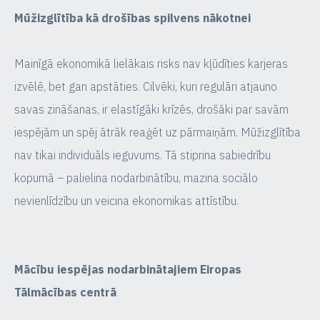
Mūžizglītība kā drošības spilvens nākotnei
Mainīgā ekonomikā lielākais risks nav kļūdīties karjeras
izvēlē, bet gan apstāties. Cilvēki, kuri regulāri atjauno
savas zināšanas, ir elastīgāki krīzēs, drošāki par savām
iespējām un spēj ātrāk reaģēt uz pārmaiņām. Mūžizglītība
nav tikai individuāls ieguvums. Tā stiprina sabiedrību
kopumā – palielina nodarbinātību, mazina sociālo
nevienlīdzību un veicina ekonomikas attīstību.
Mācību iespējas nodarbinātajiem Eiropas
Tālmācības centrā