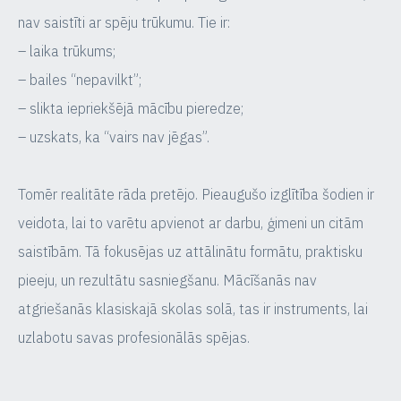
nav saistīti ar spēju trūkumu. Tie ir:
– laika trūkums;
– bailes “nepavilkt”;
– slikta iepriekšējā mācību pieredze;
– uzskats, ka “vairs nav jēgas”.
Tomēr realitāte rāda pretējo. Pieaugušo izglītība šodien ir
veidota, lai to varētu apvienot ar darbu, ģimeni un citām
saistībām. Tā fokusējas uz attālinātu formātu, praktisku
pieeju, un rezultātu sasniegšanu. Mācīšanās nav
atgriešanās klasiskajā skolas solā, tas ir instruments, lai
uzlabotu savas profesionālās spējas.