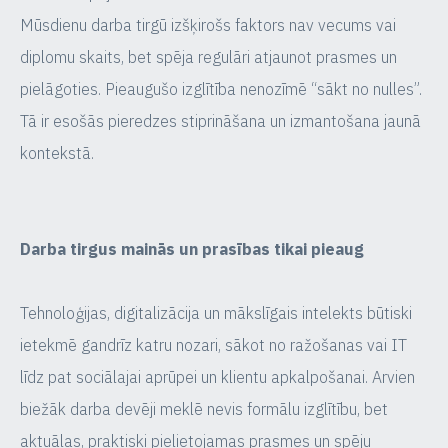
Mūsdienu darba tirgū izšķirošs faktors nav vecums vai
diplomu skaits, bet spēja regulāri atjaunot prasmes un
pielāgoties. Pieaugušo izglītība nenozīmē “sākt no nulles”.
Tā ir esošās pieredzes stiprināšana un izmantošana jaunā
kontekstā.
Darba tirgus mainās un prasības tikai pieaug
Tehnoloģijas, digitalizācija un mākslīgais intelekts būtiski
ietekmē gandrīz katru nozari, sākot no ražošanas vai IT
līdz pat sociālajai aprūpei un klientu apkalpošanai. Arvien
biežāk darba devēji meklē nevis formālu izglītību, bet
aktuālas, praktiski pielietojamas prasmes un spēju