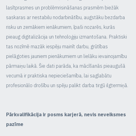
lasītprasmes un problēmrisināšanas prasmēm biežāk
saskaras ar nestabilu nodarbinātību, augstāku bezdarba
risku un zemākiem ienākumiem, īpaši nozarēs, kurās
pieaug digitalizācija un tehnoloģiju izmantošana. Praktiski
tas nozīmē mazāk iespēju mainīt darbu, grūtības
pielāgoties jauniem pienākumiem un lielāku ievainojamību
pārmaiņu laikā. Šie dati parāda, ka mācīšanās pieaugušā
vecumā ir praktiska nepieciešamība, lai saglabātu
profesionālo drošību un spēju palikt darba tirgū ilgtermiņā.
Pārkvalifikācija ir posms karjerā, nevis neveiksmes
pazīme