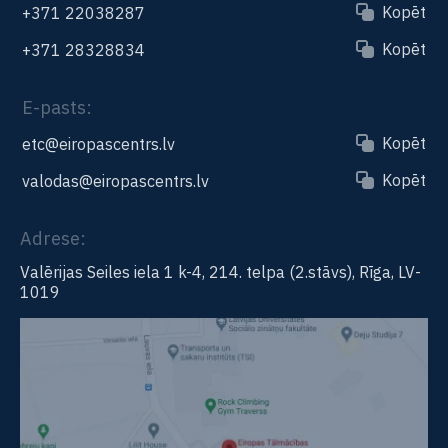
Kopēt
+371 22038287
Kopēt
+371 28328834
E-pasts:
Kopēt
etc@eiropascentrs.lv
Kopēt
valodas@eiropascentrs.lv
Adrese:
Valērijas Seiles iela 1 k-4, 214. telpa (2.stāvs), Rīga, LV-
1019