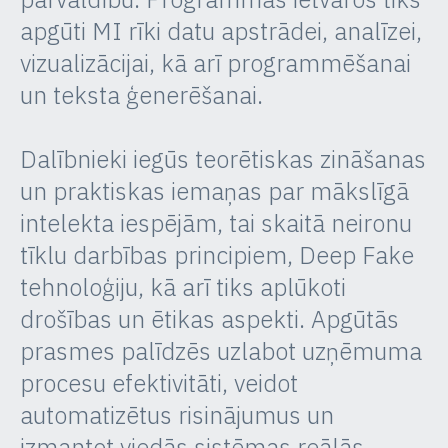
apgūti MI rīki datu apstrādei, analīzei,
vizualizācijai, kā arī programmēšanai
un teksta ģenerēšanai.
Dalībnieki iegūs teorētiskas zināšanas
un praktiskas iemaņas par mākslīgā
intelekta iespējām, tai skaitā neironu
tīklu darbības principiem, Deep Fake
tehnoloģiju, kā arī tiks aplūkoti
drošības un ētikas aspekti. Apgūtās
prasmes palīdzēs uzlabot uzņēmuma
procesu efektivitāti, veidot
automatizētus risinājumus un
izmantot viedās sistēmas reālās