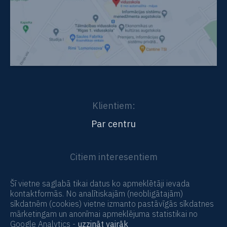
Klientiem:
Par centru
Citiem interesentiem
Vidējā un pamatizglītība tālmācībā
Šī vietne saglabā tikai datus ko apmeklētāji ievada
kontaktformās. No analītiskajām (neobligātajām)
sīkdatnēm (cookies) vietne izmanto pastāvīgās sīkdatnes
mārketingam un anonīmai apmeklējuma statistikai no
Google Analytics -
uzzināt vairāk