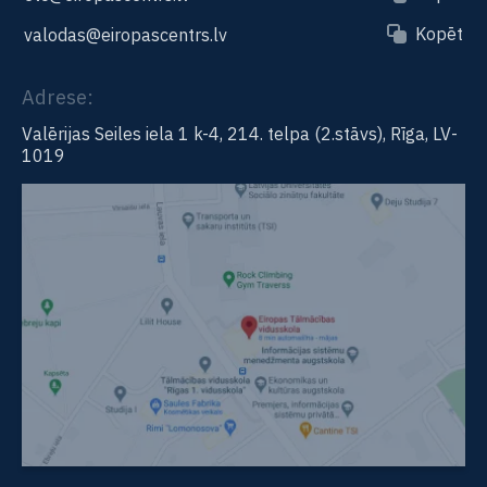
Kopēt
valodas@eiropascentrs.lv
Adrese:
Valērijas Seiles iela 1 k-4, 214. telpa (2.stāvs), Rīga, LV-
1019