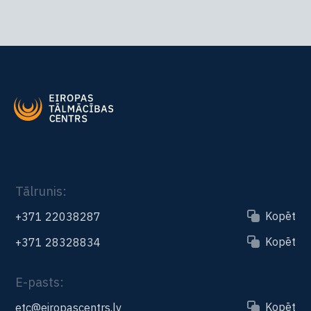
Tālrunis:
Kopēt
+371 22038287
Kopēt
+371 28328834
E-pasts:
Kopēt
etc@eiropascentrs.lv