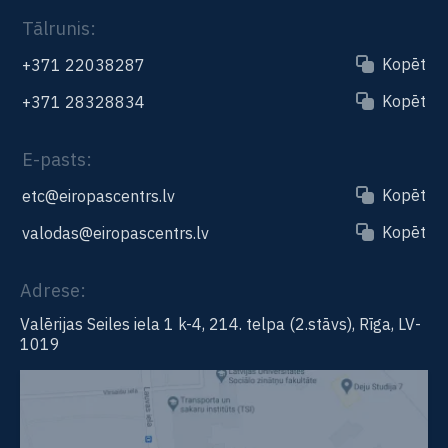
Tālrunis:
Kopēt
+371 22038287
Kopēt
+371 28328834
E-pasts:
Kopēt
etc@eiropascentrs.lv
Kopēt
valodas@eiropascentrs.lv
Adrese:
Valērijas Seiles iela 1 k-4, 214. telpa (2.stāvs), Rīga, LV-
1019