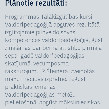
Plānotie rezultāti:
Programmas Tālākizglītības kursi
Valdorfpedagoģijā apguves rezultātā
izglītojamie pilnveido savas
kompetences valdorfpedagoģijā, gūst
zināšanas par bērna attīstību pirmajā
septiņgadē valdorfpedagoģijas
skatījumā, vecumposma
raksturojumu R.Šteinera izveidotās
maņu mācības izpratnē. Iegūst
praktiskās iemaņas
Valdorfpedagoģijas metožu
pielietošanā, apgūst mākslinieciskas