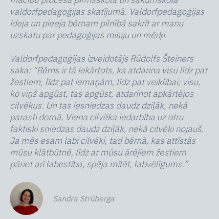
valdorfpedagoģijas skatījumā. Valdorfpedagoģijas
ideja un pieeja bērnam pilnībā sakrīt ar manu
uzskatu par pedagoģijas misiju un mērķi.
Valdorfpedagoģijas izveidotājs Rūdolfs Šteiners
saka: “Bērns ir tā iekārtots, ka atdarina visu līdz pat
žestiem, līdz pat iemaņām, līdz pat veiklībai; visu,
ko viņš apgūst, tas apgūst, atdarinot apkārtējos
cilvēkus. Un tas iesniedzas daudz dziļāk, nekā
parasti domā. Viena cilvēka iedarbība uz otru
faktiski sniedzas daudz dziļāk, nekā cilvēki nojauš.
Ja mēs esam labi cilvēki, tad bērnā, kas attīstās
mūsu klātbūtnē, līdz ar mūsu ārējiem žestiem
pāriet arī labestība, spēja mīlēt, labvēlīgums.”
Sandra Strūberga