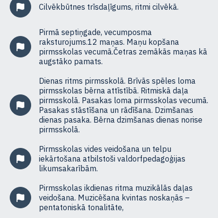
Cilvēkbūtnes trīsdaļīgums, ritmi cilvēkā.
Pirmā septiņgade, vecumposma
raksturojums.12 maņas. Maņu kopšana
pirmsskolas vecumā.Četras zemākās maņas kā
augstāko pamats.
Dienas ritms pirmsskolā. Brīvās spēles loma
pirmsskolas bērna attīstībā. Ritmiskā daļa
pirmsskolā. Pasakas loma pirmsskolas vecumā.
Pasakas stāstīšana un rādīšana. Dzimšanas
dienas pasaka. Bērna dzimšanas dienas norise
pirmsskolā.
Pirmsskolas vides veidošana un telpu
iekārtošana atbilstoši valdorfpedagoģijas
likumsakarībām.
Pirmsskolas ikdienas ritma muzikālās daļas
veidošana. Muzicēšana kvintas noskaņās –
pentatoniskā tonalitāte,