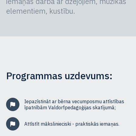
iemaņas darbā ar dzejoļiem, mūzikas
elementiem, kustību.
Programmas uzdevums:
Iepazīstināt ar bērna vecumposmu attīstības
īpatnībām Valdorfpedagoģijas skatījumā;
Attīstīt mākslinieciski - praktiskās iemaņas.