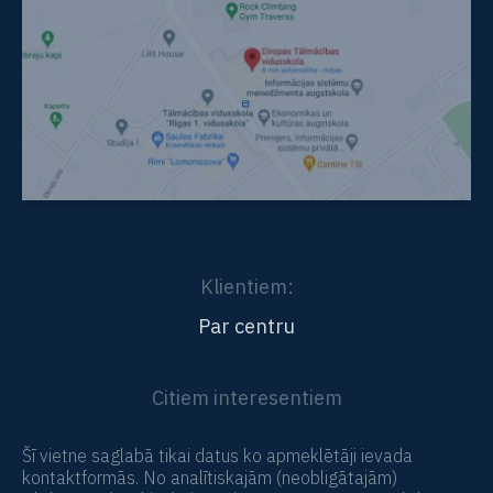
Klientiem:
Par centru
Citiem interesentiem
Vidējā un pamatizglītība tālmācībā
Šī vietne saglabā tikai datus ko apmeklētāji ievada
kontaktformās. No analītiskajām (neobligātajām)