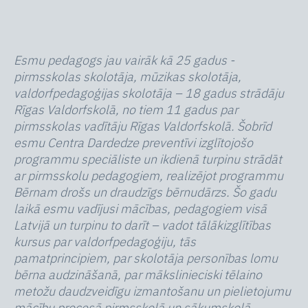
Esmu pedagogs jau vairāk kā 25 gadus -
pirmsskolas skolotāja, mūzikas skolotāja,
valdorfpedagoģijas skolotāja – 18 gadus strādāju
Rīgas Valdorfskolā, no tiem 11 gadus par
pirmsskolas vadītāju Rīgas Valdorfskolā. Šobrīd
esmu Centra Dardedze preventīvi izglītojošo
programmu speciāliste un ikdienā turpinu strādāt
ar pirmsskolu pedagogiem, realizējot programmu
Bērnam drošs un draudzīgs bērnudārzs. Šo gadu
laikā esmu vadījusi mācības, pedagogiem visā
Latvijā un turpinu to darīt – vadot tālākizglītības
kursus par valdorfpedagoģiju, tās
pamatprincipiem, par skolotāja personības lomu
bērna audzināšanā, par mākslinieciski tēlaino
metožu daudzveidīgu izmantošanu un pielietojumu
mācību procesā pirmsskolā un sākumskolā