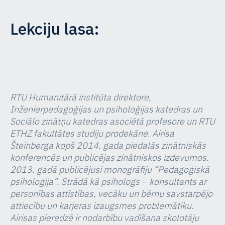
Lekciju lasa:
RTU Humanitārā institūta direktore,
Inženierpedagoģijas un psiholoģijas katedras un
Sociālo zinātņu katedras asociētā profesore un RTU
ETHZ fakultātes studiju prodekāne. Airisa
Šteinberga kopš 2014. gada piedalās zinātniskās
konferencēs un publicējas zinātniskos izdevumos.
2013. gadā publicējusi monogrāfiju “Pedagoģiskā
psiholoģija”. Strādā kā psihologs – konsultants ar
personības attīstības, vecāku un bērnu savstarpējo
attiecību un karjeras izaugsmes problemātiku.
Airisas pieredzē ir nodarbību vadīšana skolotāju