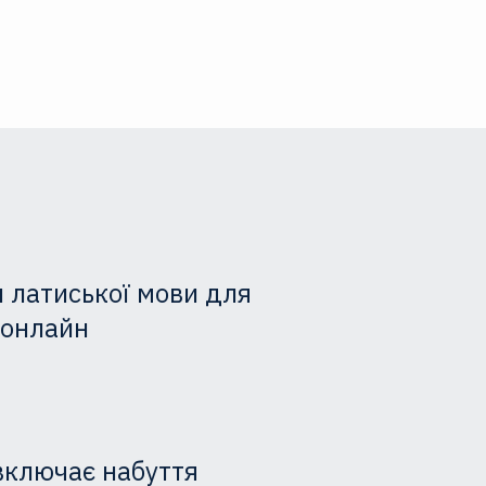
 латиської мови для
 онлайн
включає набуття