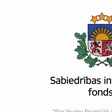
“Pasākumu finansiāli at