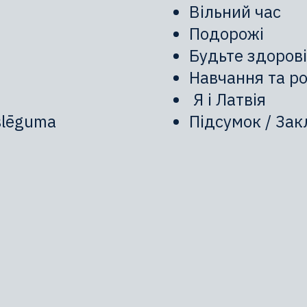
Вільний час
Подорожі
Будьте здорові
Навчання та р
Я і Латвія
slēguma
Підсумок / Зак