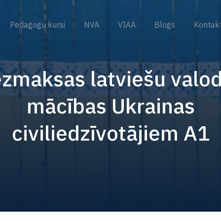
Pedagogu kursi
NVA
VIAA
Blogs
Kontakt
zmaksas latviešu valo
mācības Ukrainas
civiliedzīvotājiem A1