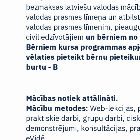
bezmaksas latviešu valodas mācīb
valodas prasmes līmeņa un atbils
valodas prasmes līmenim, pieaug
civiliedzīvotājiem
un bērniem no
Bērniem kursa programmas apjo
vēlaties pieteikt bērnu pieteiku
burtu - B
Mācības notiek attālināti.
Mācību metodes:
Web-lekcijas, 
praktiskie darbi, grupu darbi, disk
demonstrējumi, konsultācijas, pr
eVidē.