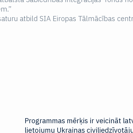
iem.”
aturu atbild SIA Eiropas Tālmācības cent
Programmas mērķis ir veicināt lat
lietojumu Ukrainas civiliedzīvotāj