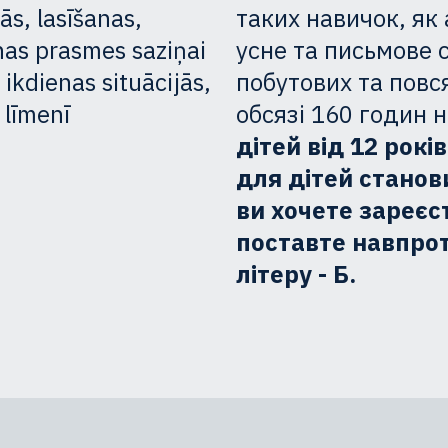
s, lasīšanas,
таких навичок, як
nas prasmes saziņai
усне та письмове 
ikdienas situācijās,
побутових та повс
 līmenī
обсязі 160 годин 
дітей від 12 рокі
для дітей станов
ви хочете зареєс
поставте навпроти
літеру - Б.