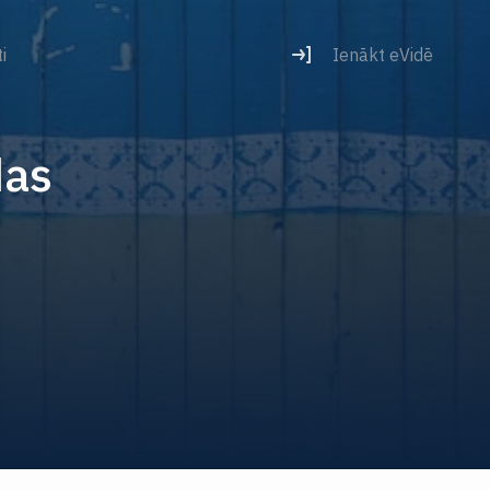
i
Ienākt eVidē
das