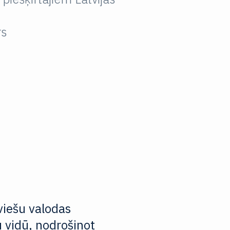
rs
viešu valodas
u vidū, nodrošinot