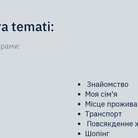
a temati:
грами:
Знайомство
Моя сім'я
Місце прожива
Транспорт
Повсякденне 
Шопінг