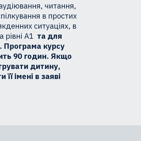
 аудіювання, читання,
спілкування в простих
якденних ситуаціях, в
на рівні А1
та для
в. Програма курсу
ить 90 годин. Якщо
трувати дитину,
 її імені в заяві