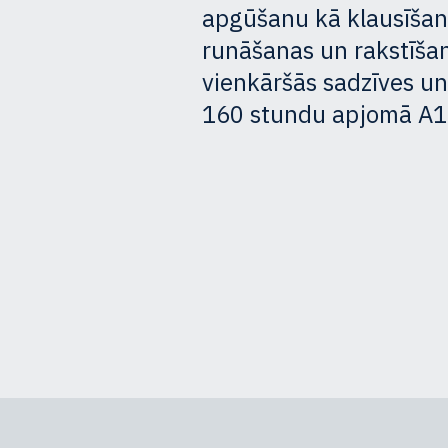
apgūšanu kā klausīšanā
runāšanas un rakstīša
vienkāršās sadzīves un 
160 stundu apjomā A1