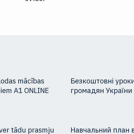
lodas mācības
Безкоштовні уроки
tājiem A1 ONLINE
громадян України
ver tādu prasmju
Навчальний план 