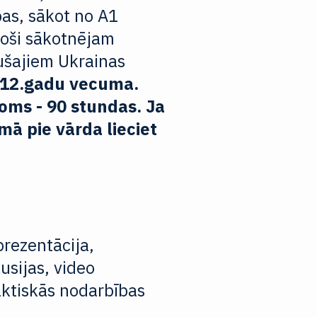
as, sākot no A1
toši sākotnējam
ušajiem Ukrainas
 12.gadu vecuma.
ms - 90 stundas. Ja
mā pie vārda lieciet
prezentācija,
usijas, video
aktiskās nodarbības