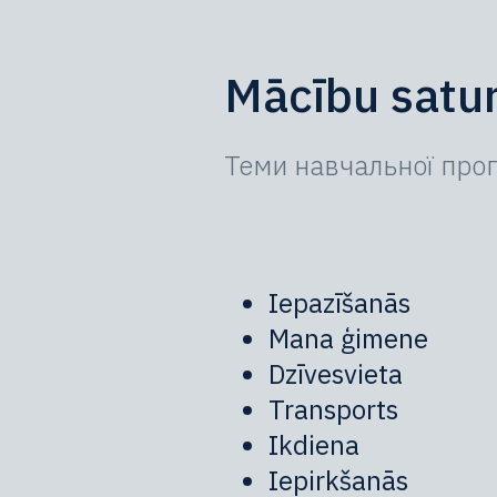
Mācību satur
Теми навчальної про
Iepazīšanās
Mana ģimene
Dzīvesvieta
Transports
Ikdiena
Iepirkšanās