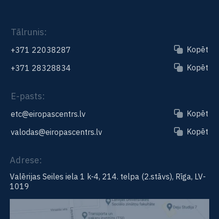
Tālrunis:
Kopēt
+371 22038287
Kopēt
+371 28328834
E-pasts:
Kopēt
etc@eiropascentrs.lv
Kopēt
valodas@eiropascentrs.lv
Adrese:
Valērijas Seiles iela 1 k-4, 214. telpa (2.stāvs), Rīga, LV-
1019