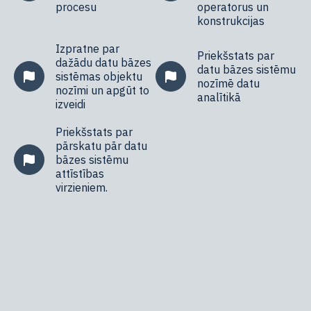
procesu
operatorus un
konstrukcijas
Izpratne par
Priekšstats par
dažādu datu bāzes
datu bāzes sistēmu
sistēmas objektu
nozīmē datu
nozīmi un apgūt to
analītikā
izveidi
Priekšstats par
pārskatu pār datu
bāzes sistēmu
attīstības
virzieniem.