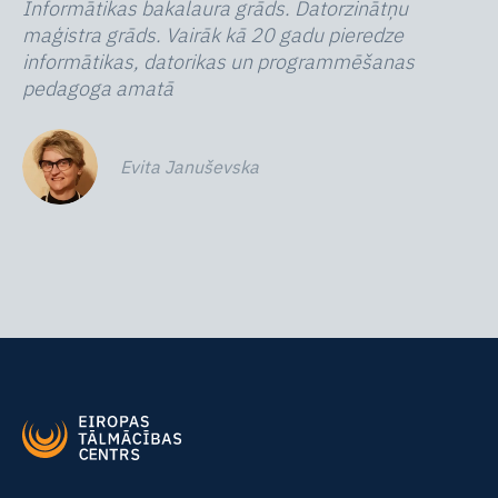
Informātikas bakalaura grāds. Datorzinātņu
maģistra grāds. Vairāk kā 20 gadu pieredze
informātikas, datorikas un programmēšanas
pedagoga amatā
Evita Januševska