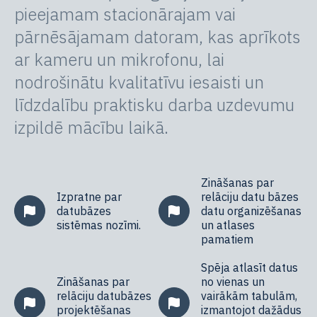
pieejamam stacionārajam vai
pārnēsājamam datoram, kas aprīkots
ar kameru un mikrofonu, lai
nodrošinātu kvalitatīvu iesaisti un
līdzdalību praktisku darba uzdevumu
izpildē mācību laikā.
Zināšanas par
Izpratne par
relāciju datu bāzes
datubāzes
datu organizēšanas
sistēmas nozīmi.
un atlases
pamatiem
Spēja atlasīt datus
Zināšanas par
no vienas un
relāciju datubāzes
vairākām tabulām,
projektēšanas
izmantojot dažādus