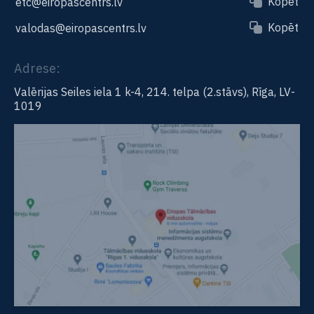
Kopēt
etc@eiropascentrs.lv
Kopēt
valodas@eiropascentrs.lv
Adrese:
Valērijas Seiles iela 1 k-4, 214. telpa (2.stāvs), Rīga, LV-
1019