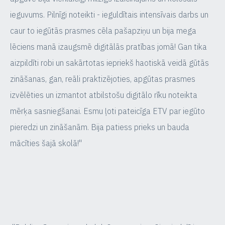
ieguvums. Pilnīgi noteikti - ieguldītais intensīvais darbs un
caur to iegūtās prasmes cēla pašapziņu un bija mega
lēciens manā izaugsmē digitālās pratības jomā! Gan tika
aizpildīti robi un sakārtotas iepriekš haotiskā veidā gūtās
zināšanas, gan, reāli praktizējoties, apgūtas prasmes
izvēlēties un izmantot atbilstošu digitālo rīku noteikta
mērķa sasniegšanai. Esmu ļoti pateicīga ETV par iegūto
pieredzi un zināšanām. Bija patiess prieks un bauda
mācīties šajā skolā!"