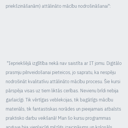
priekšzināšanām) attālināto mācību nodrošināšanai":
"Iepriekšējā izglītība nekā nav saistīta ar IT jomu. Digitālo
prasmju pilnveidošanai pieteicos, jo sapratu, ka nespēju
nodrošināt kvalitatīvu attālināto mācību procesu. Šie kursi
pārspēja visas uz tiem liktās cerības. Nevienu brīdi nebija
garlaicīgi. Tik vērtīgas veblekcijas, tik bagātīgs mācību
materiāls, tik fantastiskas norādes un pieejamais atbalsts
praktisko darbu veikšanā! Man šo kursu programmas
apguve bija vienlaicīgi milzīgs izaicinājums un kolosāls