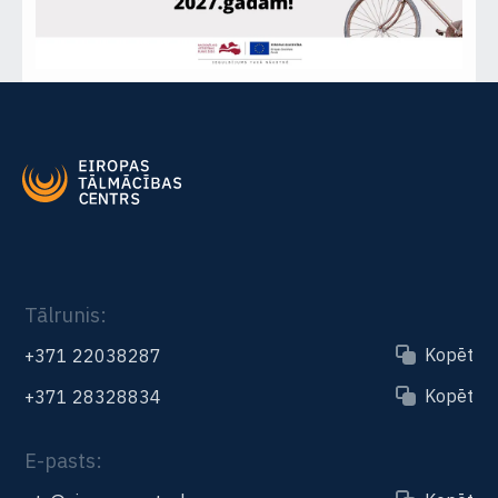
Tālrunis:
Kopēt
+371 22038287
Kopēt
+371 28328834
E-pasts: