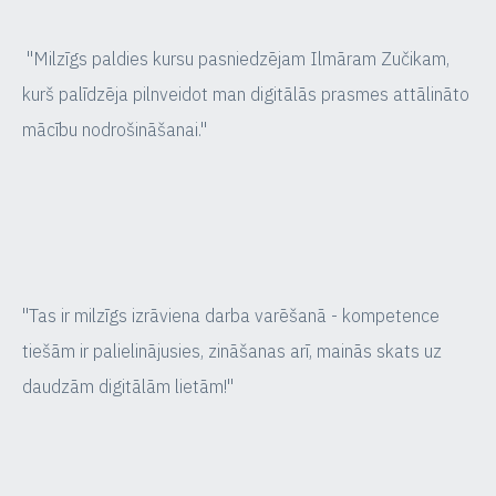
"Milzīgs paldies kursu pasniedzējam Ilmāram Zučikam,
kurš palīdzēja pilnveidot man digitālās prasmes attālināto
mācību nodrošināšanai."
"Tas ir milzīgs izrāviena darba varēšanā - kompetence
tiešām ir palielinājusies, zināšanas arī, mainās skats uz
daudzām digitālām lietām!"