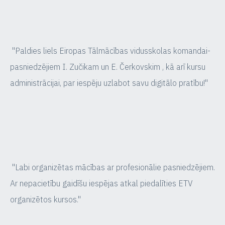
"Paldies liels Eiropas Tālmācības vidusskolas komandai-
pasniedzējiem I. Zučikam un E. Čerkovskim , kā arī kursu
administrācijai, par iespēju uzlabot savu digitālo pratību!"
"Labi organizētas mācības ar profesionālie pasniedzējiem.
Ar nepacietību gaidīšu iespējas atkal piedalīties ETV
organizētos kursos."