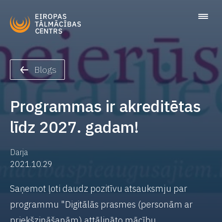
Blogs
Programmas ir akreditētas
līdz 2027. gadam!
Darja
2021.10.29
Saņemot ļoti daudz pozitīvu atsauksmju par
programmu "Digitālās prasmes (personām ar
priekšzināšanām) attālināto mācību