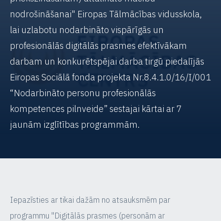
nodrošināšanai" Eiropas Tālmācības vidusskola,
lai uzlabotu nodarbināto vispārīgās un
profesionālās digitālās prasmes efektīvākam
darbam un konkurētspējai darba tirgū piedalījās
Eiropas Sociālā fonda projekta Nr.8.4.1.0/16/I/001
“Nodarbināto personu profesionālās
kompetences pilnveide” sestajai kārtai ar 7
jaunām izglītības programmām.
Iepazīsties ar tikai dažām no atsauksmēm par
programmu "Digitālās prasmes (personām ar