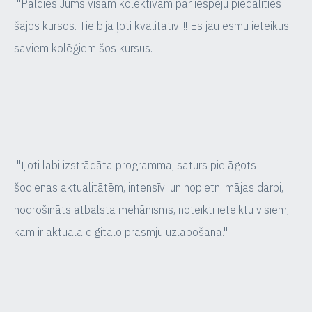
"Paldies Jums visam kolektīvam par iespēju piedalīties
šajos kursos. Tie bija ļoti kvalitatīvi!!! Es jau esmu ieteikusi
saviem kolēģiem šos kursus."
"Ļoti labi izstrādāta programma, saturs pielāgots
šodienas aktualitātēm, intensīvi un nopietni mājas darbi,
nodrošināts atbalsta mehānisms, noteikti ieteiktu visiem,
kam ir aktuāla digitālo prasmju uzlabošana."