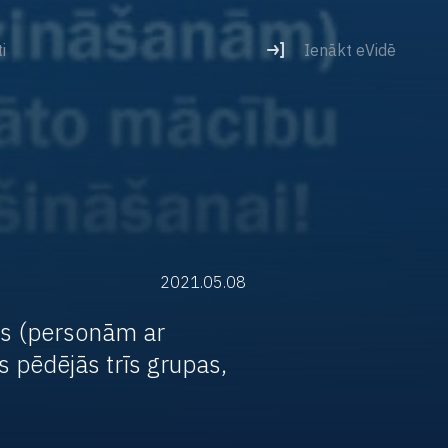
i
Ienākt eVidē
2021.05.08
es (personām ar
 pēdējās trīs grupas,