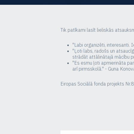
Tik patīkami lasīt lieliskās atsauks
"Labi organizēti, interesanti
"Ļoti labs, radošs un atsaucīg
strādāt attālinātajā mācību p
"Es esmu ļoti apmierināta par
arī pirmsskolā." - Guna Kono
Eiropas Sociālā fonda projekts Nr