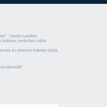
arbā." - Sandra Lazdāne
u zināšanu, iemācīties radoši
rasmes, ko izmantot ikdienas darbā,
ces pilnveide"