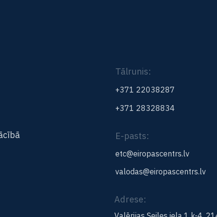
Tālrunis:
+371 22038287
+371 28328834
ācībā
E-pasts:
etc@eiropascentrs.lv
valodas@eiropascentrs.lv
Adrese:
Valērijas Seiles iela 1 k-4, 2