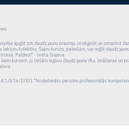
mes:
. Iespēja apgūt ļoti daudz jaunu prasmju, izmēģināt un izmantot d
s lektoru kolektīvs. Šajos kursos, patiešām, var iegūt daudz jaun
rocesā. Paldies!" - Iveta Isajeva
 šiem kursiem, jo tiešām ieguvu daudz jaunu rīku, zināšanas un p
valova
.8.4.1.0/16/I/001 "Nodarbināto personu profesionālās kompeten