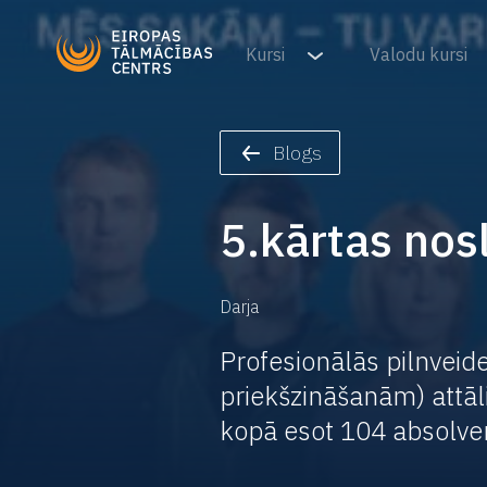
Kursi
Valodu kursi
Blogs
5.kārtas no
Darja
Profesionālās pilnveid
priekšzināšanām) attāl
kopā esot 104 absolven