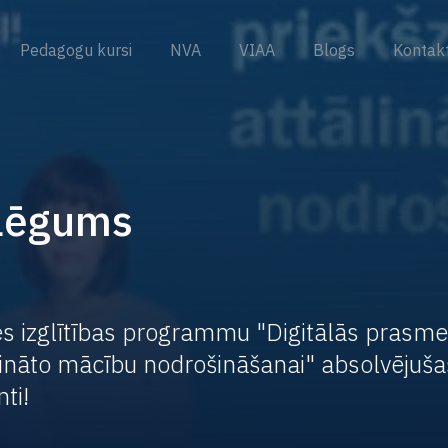
Pedagogu kursi
NVA
VIAA
Blogs
Kontakt
slēgums
es izglītības programmu "Digitālās prasm
ināto mācību nodrošināšanai" absolvējušas
ti!