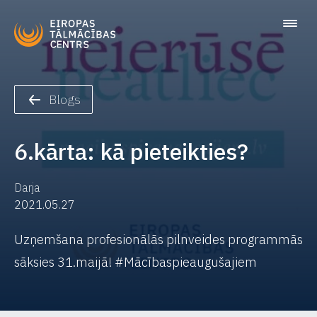
Blogs
6.kārta: kā pieteikties?
Darja
2021.05.27
Uzņemšana profesionālās pilnveides programmās
sāksies 31.maijā! #Mācībaspieaugušajiem