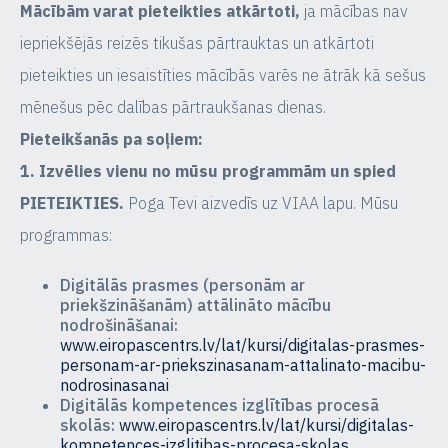
Mācībām varat pieteikties atkārtoti,
ja mācības nav
iepriekšējās reizēs tikušas pārtrauktas un atkārtoti
pieteikties un iesaistīties mācībās varēs ne ātrāk kā sešus
mēnešus pēc dalības pārtraukšanas dienas.
Pieteikšanās pa soļiem:
1. Izvēlies vienu no mūsu programmām un spied
PIETEIKTIES.
Poga Tevi aizvedīs uz VIAA lapu. Mūsu
programmas:
Digitālās prasmes (personām ar
priekšzināšanām) attālināto mācību
nodrošināšanai:
www.eiropascentrs.lv/lat/kursi/digitalas-prasmes-
personam-ar-priekszinasanam-attalinato-macibu-
nodrosinasanai
Digitālās kompetences izglītības procesā
skolās:
www.eiropascentrs.lv/lat/kursi/digitalas-
kompetences-izglitibas-procesa-skolas