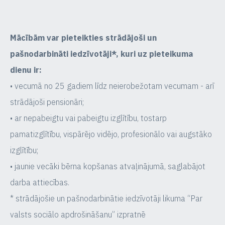
Mācībām var pieteikties strādājoši un
pašnodarbināti iedzīvotāji*, kuri uz pieteikuma
dienu ir:
• vecumā no 25 gadiem līdz neierobežotam vecumam - arī
strādājoši pensionāri;
• ar nepabeigtu vai pabeigtu izglītību, tostarp
pamatizglītību, vispārējo vidējo, profesionālo vai augstāko
izglītību;
• jaunie vecāki bērna kopšanas atvaļinājumā, saglabājot
darba attiecības.
* strādājošie un pašnodarbinātie iedzīvotāji likuma “Par
valsts sociālo apdrošināšanu” izpratnē