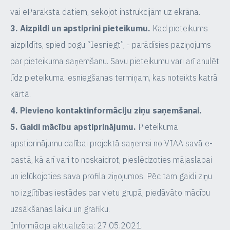
vai eParaksta datiem, sekojot instrukcijām uz ekrāna.
3. Aizpildi un apstiprini pieteikumu.
Kad pieteikums
aizpildīts, spied pogu “Iesniegt”, - parādīsies paziņojums
par pieteikuma saņemšanu. Savu pieteikumu vari arī anulēt
līdz pieteikuma iesniegšanas termiņam, kas noteikts katrā
kārtā.
4. Pievieno kontaktinformāciju ziņu saņemšanai.
5. Gaidi mācību apstiprinājumu.
Pieteikuma
apstiprinājumu dalībai projektā saņemsi no VIAA savā e-
pastā, kā arī vari to noskaidrot, pieslēdzoties mājaslapai
un ielūkojoties sava profila ziņojumos. Pēc tam gaidi ziņu
no izglītības iestādes par vietu grupā, piedāvāto mācību
uzsākšanas laiku un grafiku.
Informācija aktualizēta: 27.05.2021.