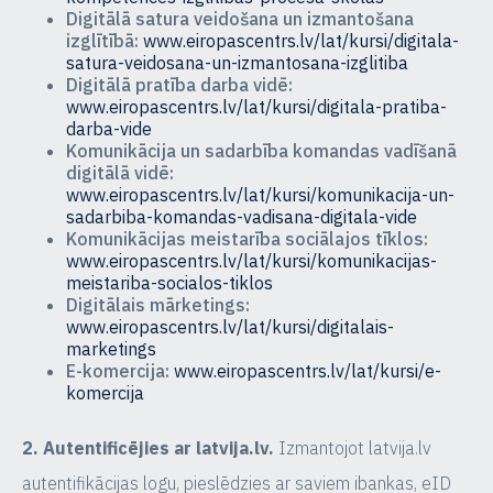
Digitālā satura veidošana un izmantošana
izglītībā:
www.eiropascentrs.lv/lat/kursi/digitala-
satura-veidosana-un-izmantosana-izglitiba
Digitālā pratība darba vidē:
www.eiropascentrs.lv/lat/kursi/digitala-pratiba-
darba-vide
Komunikācija un sadarbība komandas vadīšanā
digitālā vidē:
www.eiropascentrs.lv/lat/kursi/komunikacija-un-
sadarbiba-komandas-vadisana-digitala-vide
Komunikācijas meistarība sociālajos tīklos:
www.eiropascentrs.lv/lat/kursi/komunikacijas-
meistariba-socialos-tiklos
Digitālais mārketings:
www.eiropascentrs.lv/lat/kursi/digitalais-
marketings
E-komercija:
www.eiropascentrs.lv/lat/kursi/e-
komercija
2. Autentificējies ar latvija.lv.
Izmantojot latvija.lv
autentifikācijas logu, pieslēdzies ar saviem ibankas, eID