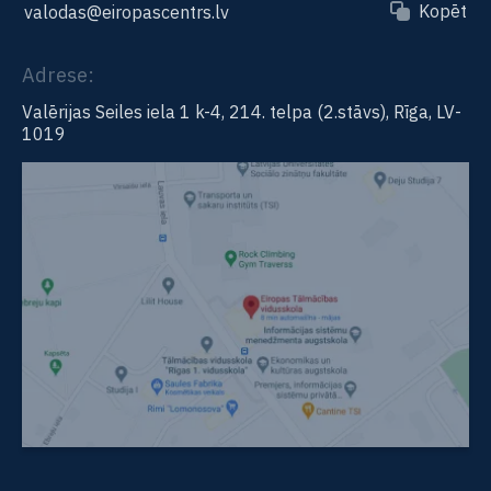
Kopēt
valodas@eiropascentrs.lv
Adrese:
Valērijas Seiles iela 1 k-4, 214. telpa (2.stāvs), Rīga, LV-
1019