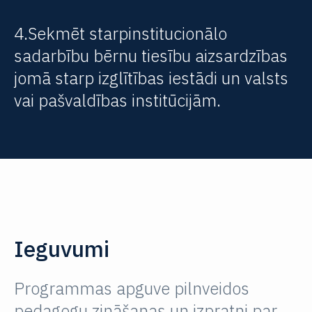
4.Sekmēt starpinstitucionālo
sadarbību bērnu tiesību aizsardzības
jomā starp izglītības iestādi un valsts
vai pašvaldības institūcijām.
Ieguvumi
Programmas apguve pilnveidos
pedagogu zināšanas un izpratni par