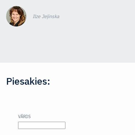
Ilze Jeļinska
Piesakies:
VĀRDS