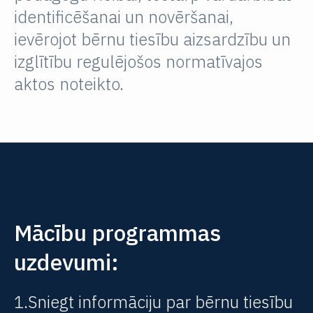
identificēšanai un novēršanai,
ievērojot bērnu tiesību aizsardzību un
izglītību regulējošos normatīvajos
aktos noteikto.
Mācību programmas
uzdevumi:
1.Sniegt informāciju par bērnu tiesību