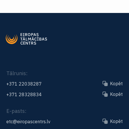
Tālrunis:
Kopēt
+371 22038287
Kopēt
+371 28328834
E-pasts:
Kopēt
etc@eiropascentrs.lv